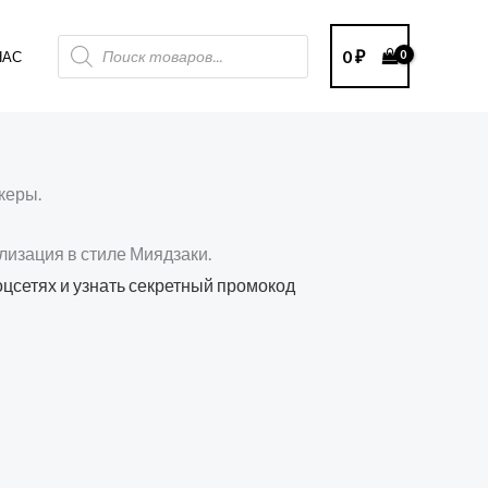
Поиск
0
₽
НАС
товаров
керы.
лизация в стиле Миядзаки.
оцсетях и узнать секретный промокод