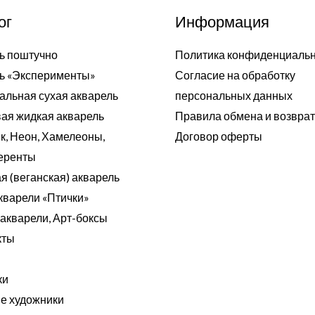
ог
Информация
ь поштучно
Политика конфиденциаль
ь «Эксперименты»
Согласие на обработку
альная сухая акварель
персональных данных
ая жидкая акварель
Правила обмена и возвра
к, Неон, Хамелеоны,
Договор оферты
еренты
я (веганская) акварель
кварели «Птички»
акварели, Арт-боксы
кты
ки
 художники