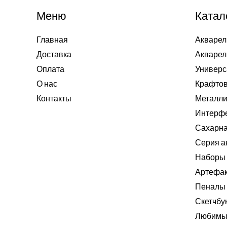
Меню
Катал
Главная
Акварел
Доставка
Акварел
Оплата
Универс
О нас
Крафтов
Контакты
Металли
Интерф
Сахарна
Серия а
Наборы 
Артефа
Пеналы
Скетчбу
Любимые