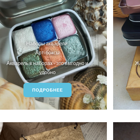
Наборы акварели,
Арт-боксы
Акварель в наборах - это выгодно и
Ж
удобно
ПОДРОБНЕЕ