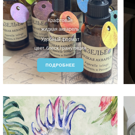
Крафтовая
жидкая акварель
Удобный формат
цвет, блеск, грануляция
ПОДРОБНЕЕ