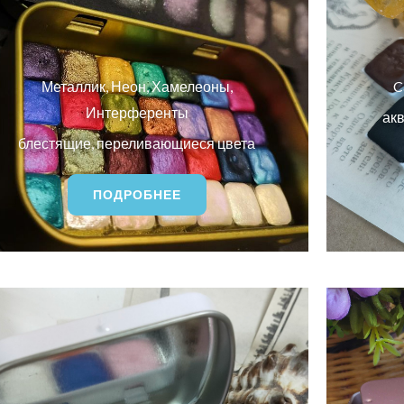
Металлик, Неон, Хамелеоны,
C
Интерференты
акв
блестящие, переливающиеся цвета
ПОДРОБНЕЕ