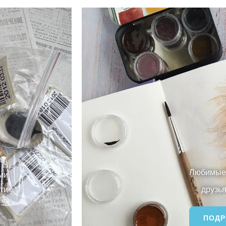
Любимые 
ми
тик
друзья
ПОДР