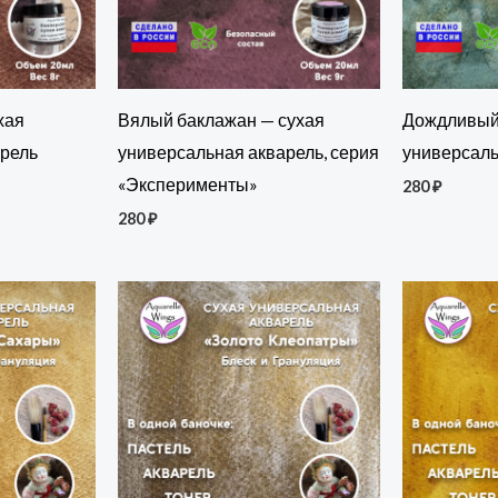
хая
Вялый баклажан — сухая
Дождливый 
арель
универсальная акварель, серия
универсаль
«Эксперименты»
280
₽
280
₽