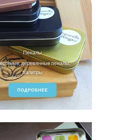
Пеналы
естяные, деревянные пеналы,
палитры
ПОДРОБНЕЕ