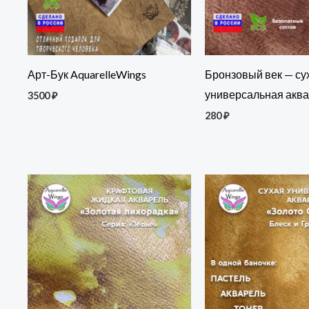
Арт-Бук AquarelleWings
Бронзовый век — су
универсальная акв
3500
₽
280
₽