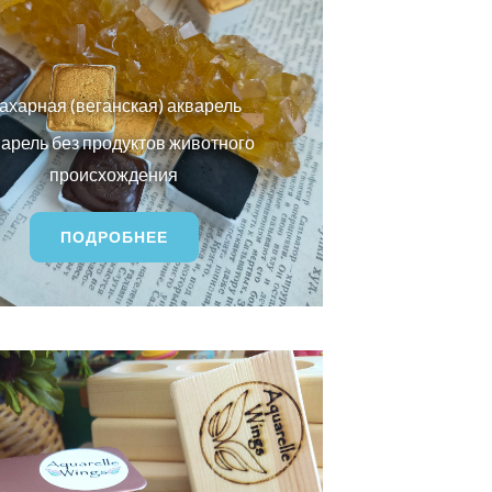
ахарная (веганская) акварель
арель без продуктов животного
происхождения
ПОДРОБНЕЕ