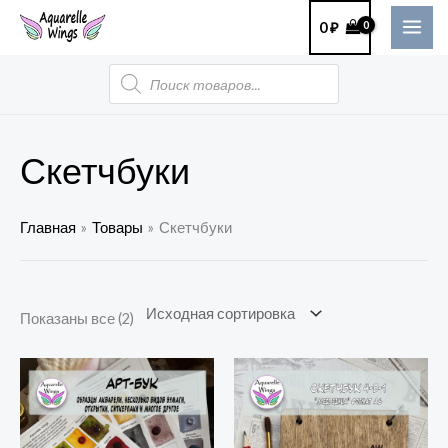
Перейти
MAI
0
₽
к
ME
содержимому
Поиск
товаров
Скетчбуки
Главная
Товары
Скетчбуки
Показаны все (2)