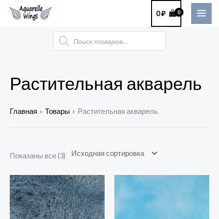
Перейти
MAI
0
₽
к
ME
содержимому
Поиск
товаров
Растительная акварель
Главная
Товары
Растительная акварель
Показаны все (3)