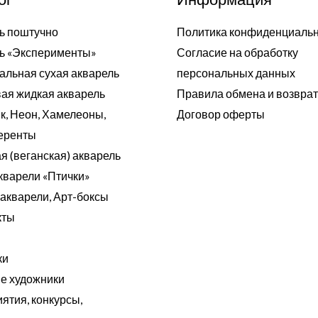
ь поштучно
Политика конфиденциаль
ь «Эксперименты»
Согласие на обработку
альная сухая акварель
персональных данных
ая жидкая акварель
Правила обмена и возвра
к, Неон, Хамелеоны,
Договор оферты
еренты
я (веганская) акварель
кварели «Птички»
акварели, Арт-боксы
кты
ки
 художники
ятия, конкурсы,