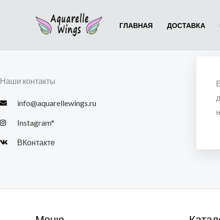
Перейти
к
ГЛАВНАЯ
ДОСТАВКА
содержимому
Наши контакты
Е
д
info@aquarellewings.ru
н
Instagram*
ВКонтакте
Меню
Катал