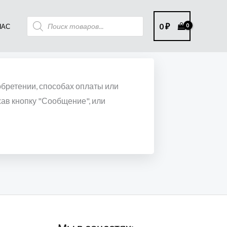
Поиск
0
₽
НАС
товаров
обретении, способах оплаты или
жав кнопку "Сообщение", или