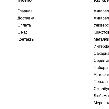
Главная
Акварел
Доставка
Акварел
Оплата
Универс
О нас
Крафтов
Контакты
Металли
Интерф
Сахарна
Серия а
Наборы 
Артефа
Пеналы
Скетчбу
Любимые
Меропри