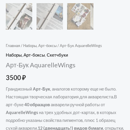
Главная
/
Наборы, Арт-боксы
/ Арт-Бук AquarelleWings
Наборы, Арт-боксы
,
Скетчбуки
Арт-Бук AquarelleWings
3500
₽
Грандиозный
Арт-Бук
, аналогов которому еще не было.
Настоящая творческая лаборатория для акварелиста.В
арт-буке
40 образцов
акварели ручной работы от
AquarelleWings
на трех удобных дот-картах, в которых
подробно указаны свойства пигментов, плюс 1 образец
сухой акварели.
12 (двенадцать!) видов бумаги
, открытки,