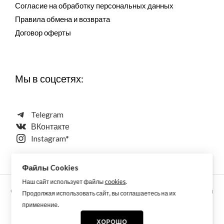
Согласие на обработку персональных данных
Правила обмена и возврата
Договор оферты
Мы в соцсетях:
Telegram
ВКонтакте
Instagram*
Файлы Cookies
Наш сайт использует файлы
cookies
.
Copyright © 2026 Aquarellewings - уникальная акварель ручной
Продолжая использовать сайт, вы соглашаетесь на их
работы по старинным технологиям из растительных,
применение.
минеральных и синтетических пигментов
ХОРОШО