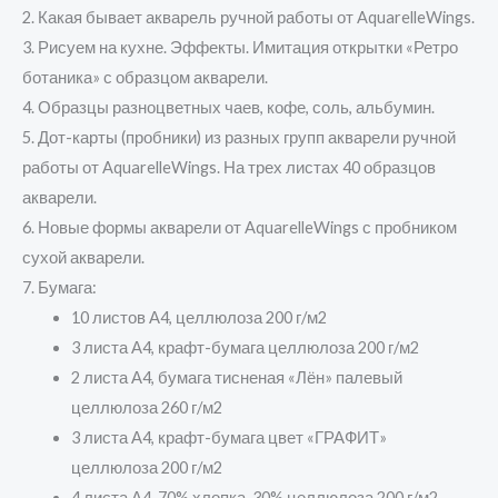
2. Какая бывает акварель ручной работы от AquarelleWings.
3. Рисуем на кухне. Эффекты. Имитация открытки «Ретро
ботаника» с образцом акварели.
4. Образцы разноцветных чаев, кофе, соль, альбумин.
5. Дот-карты (пробники) из разных групп акварели ручной
работы от AquarelleWings. На трех листах 40 образцов
акварели.
6. Новые формы акварели от AquarelleWings с пробником
сухой акварели.
7. Бумага:
10 листов А4, целлюлоза 200 г/м2
3 листа А4, крафт-бумага целлюлоза 200 г/м2
2 листа А4, бумага тисненая «Лён» палевый
целлюлоза 260 г/м2
3 листа А4, крафт-бумага цвет «ГРАФИТ»
целлюлоза 200 г/м2
4 листа А4, 70% хлопка, 30% целлюлоза 200 г/м2