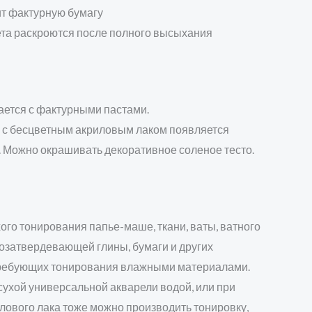
т фактурную бумагу
та раскроются после полного высыхания
ется с фактурными пастами.
с бесцветным акриловым лаком появляется
. Можно окрашивать декоративное соленое тесто.
ого тонирования папье-маше, ткани, ваты, ватного
озатвердевающей глины, бумаги и других
требующих тонирования влажными материалами.
сухой универсальной акварели водой, или при
лового лака тоже можно производить тонировку,