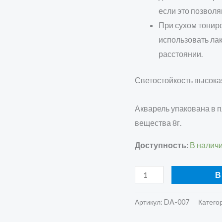
если это позвол
При сухом тонир
использовать лак
расстоянии.
Светостойкость высока
Акварель упакована в п
вещества 8г.
Доступность:
В налич
В
Артикул:
DA-007
Катего