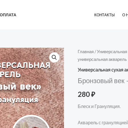
ОПЛАТА
КОНТАКТЫ
О 
Количество
Главная
/
Универсальная 
универсальная акварель
товара
Бронзовый
Универсальная сухая а
век
Бронзовый век 
-
280
₽
сухая
универсальная
Блеск и Грануляция.
акварель
Акварель с грануляцией