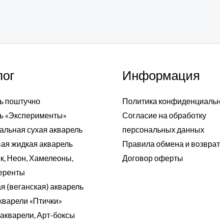
лог
Информация
ь поштучно
Политика конфиденциаль
ь «Эксперименты»
Согласие на обработку
альная сухая акварель
персональных данных
ая жидкая акварель
Правила обмена и возвра
к, Неон, Хамелеоны,
Договор оферты
еренты
я (веганская) акварель
кварели «Птички»
акварели, Арт-боксы