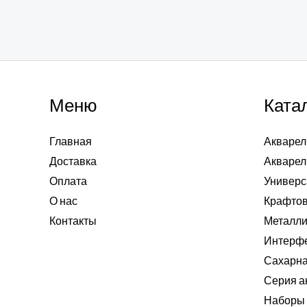
Меню
Ката
Главная
Акварел
Доставка
Акварел
Оплата
Универс
О нас
Крафтов
Контакты
Металли
Интерф
Сахарна
Серия а
Наборы 