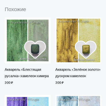
Похожие
Акварель «Блестящая
Акварель «Зелёное золото»
русалка» хамелеон химера
дуохром хамелеон
300
₽
300
₽