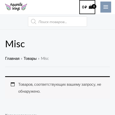
Перейти
MAI
0
₽
к
ME
содержимому
Поиск
товаров
Misc
Главная
Товары
Misc
Товаров, соответствующих вашему запросу, не
обнаружено.