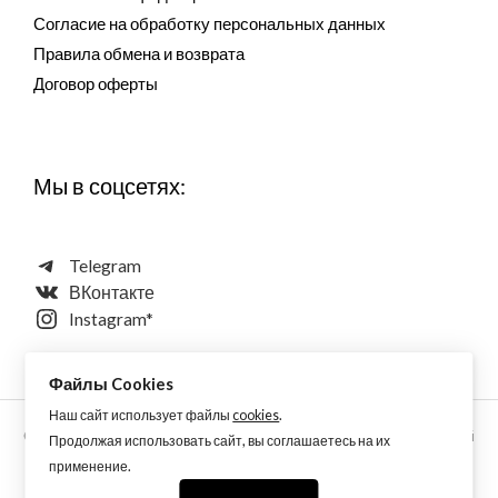
Согласие на обработку персональных данных
Правила обмена и возврата
Договор оферты
Мы в соцсетях:
Telegram
ВКонтакте
Instagram*
Файлы Cookies
Наш сайт использует файлы
cookies
.
Copyright © 2026 Aquarellewings - уникальная акварель ручной
Продолжая использовать сайт, вы соглашаетесь на их
работы по старинным технологиям из растительных,
применение.
минеральных и синтетических пигментов