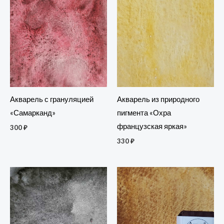
Акварель с грануляцией
Акварель из природного
«Самарканд»
пигмента «Охра
французская яркая»
300
₽
330
₽