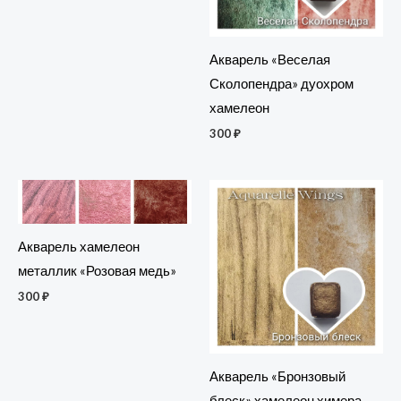
Акварель «Веселая
Сколопендра» дуохром
хамелеон
300
₽
Акварель хамелеон
металлик «Розовая медь»
300
₽
Акварель «Бронзовый
блеск» хамелеон химера