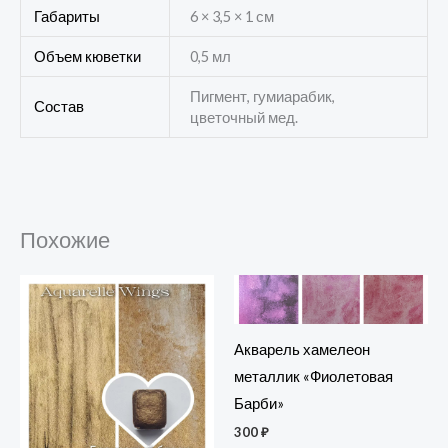
Габариты
6 × 3,5 × 1 см
Объем кюветки
0,5 мл
Пигмент, гумиарабик,
Состав
цветочный мед.
Похожие
Акварель хамелеон
металлик «Фиолетовая
Барби»
300
₽