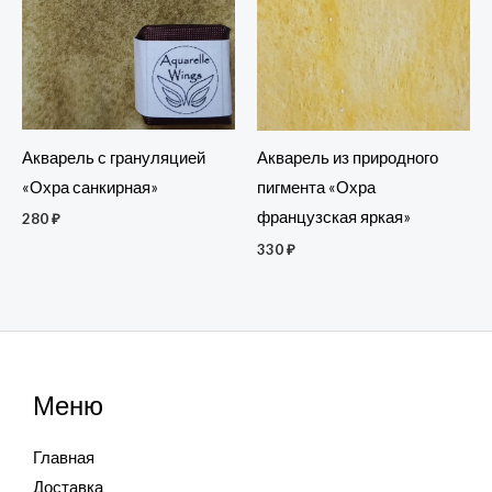
Акварель с грануляцией
Акварель из природного
«Охра санкирная»
пигмента «Охра
французская яркая»
280
₽
330
₽
Меню
Главная
Доставка