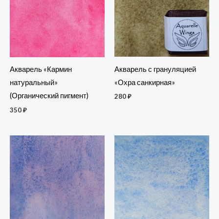
Акварель с грануляцией
Акварель «Кармин
«Охра санкирная»
натуральный»
(Органический пигмент)
280
₽
350
₽