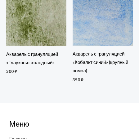
Акварель с грануляцией
Акварель с грануляцией
«Кобальт синий» (крупный
«Глауконит холодный»
помол)
300
₽
350
₽
Меню
Главная