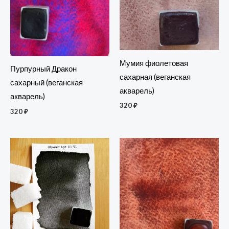
Мумия фиолетовая
Пурпурный Дракон
сахарная (веганская
сахарный (веганская
акварель)
акварель)
320
₽
320
₽