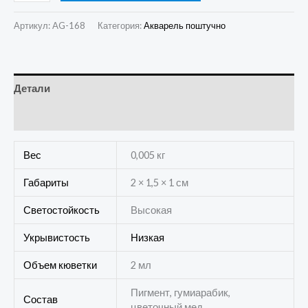
Артикул:
AG-168
Категория:
Акварель поштучно
Детали
Отзывы (0)
Вес
0,005 кг
Габариты
2 × 1,5 × 1 см
Светостойкость
Высокая
Укрывистость
Низкая
Объем кюветки
2 мл
Пигмент, гумиарабик,
Состав
цветочный мед.