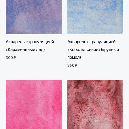
Акварель с грануляцией
Акварель с грануляцией
«Карамельный лёд»
«Кобальт синий» (крупный
помол)
300
₽
350
₽