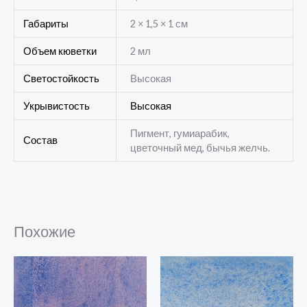
Габариты
2 × 1,5 × 1 см
Объем кюветки
2 мл
Светостойкость
Высокая
Укрывистость
Высокая
Пигмент, гумиарабик,
Состав
цветочный мед, бычья желчь.
Похожие