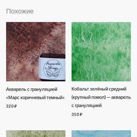
Похожие
Кобальт зелёный средний
Акварель с грануляцией
(крупный помол) — акварель
«Марс коричневый темный»
с грануляцией
320
₽
350
₽