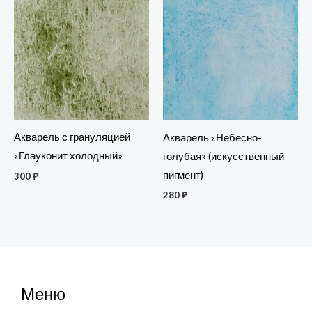
Акварель с грануляцией
Акварель «Небесно-
«Глауконит холодный»
голубая» (искусственный
пигмент)
300
₽
280
₽
Меню