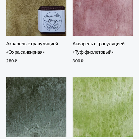
Акварель с грануляцией
Акварель с грануляцией
«Охра санкирная»
«Туф фиолетовый»
280
₽
300
₽