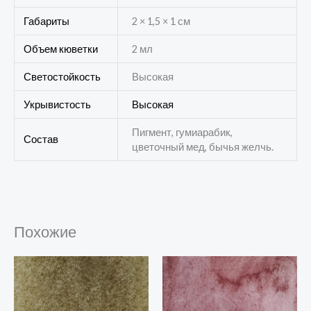
Габариты
2 × 1,5 × 1 см
Объем кюветки
2 мл
Светостойкость
Высокая
Укрывистость
Высокая
Пигмент, гумиарабик,
Состав
цветочный мед, бычья желчь.
Похожие