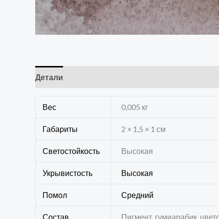
Детали
Отзывы (0)
Вес
0,005 кг
Габариты
2 × 1,5 × 1 см
Светостойкость
Высокая
Укрывистость
Высокая
Помол
Средний
Состав
Пигмент, гумиарабик, цвет