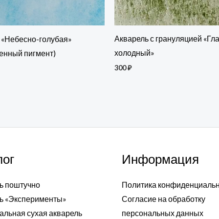
Акварель с грануляцией «Гл
 «Небесно-голубая»
холодный»
венный пигмент)
300
₽
лог
Информация
ь поштучно
Политика конфиденциаль
ь «Эксперименты»
Согласие на обработку
альная сухая акварель
персональных данных