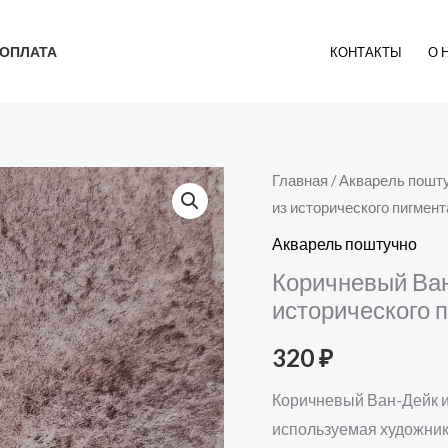
ОПЛАТА
КОНТАКТЫ
О 
Количество
Главная
/
Акварель пошт
из исторического пигмент
товара
Коричневый
Акварель поштучно
Ван-
Коричневый Ван
Дейк
исторического 
итальянский
320
₽
-
акварель
Коричневый Ван-Дейк и
из
используемая художника
исторического