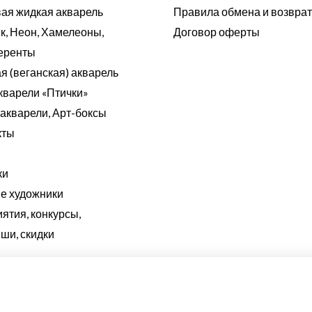
ая жидкая акварель
Правила обмена и возвра
к, Неон, Хамелеоны,
Договор оферты
еренты
я (веганская) акварель
кварели «Птички»
акварели, Арт-боксы
кты
ки
 художники
ятия, конкурсы,
ши, скидки
ль ручной работы по