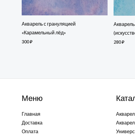
Акварель с грануляцией
Акварель
«Карамельный лёд»
(искусст
300
₽
280
₽
Меню
Ката
Главная
Акварел
Доставка
Акварел
Оплата
Универс