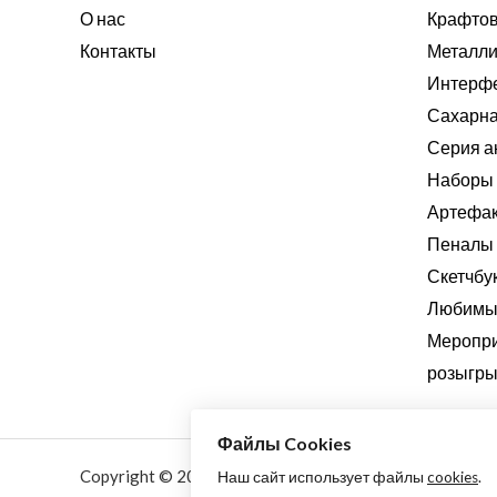
О нас
Крафтов
Контакты
Металли
Интерф
Сахарна
Серия а
Наборы 
Артефа
Пеналы
Скетчбу
Любимые
Меропри
розыгры
Файлы Cookies
Copyright © 2026 Aquarellewings - уникальная акваре
Наш сайт использует файлы
cookies
.