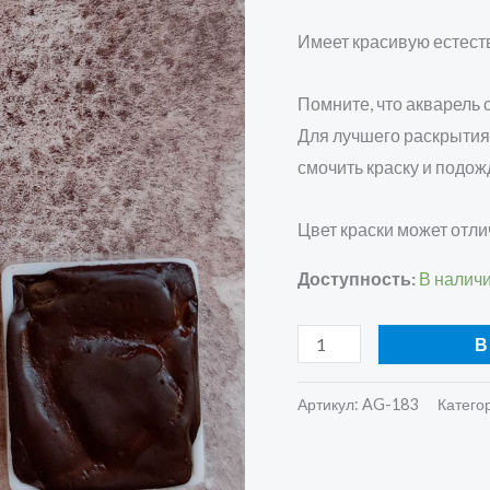
пигмента
Имеет красивую естест
Помните, что акварель 
Для лучшего раскрытия
смочить краску и подож
Цвет краски может отли
Доступность:
В налич
В
Артикул:
AG-183
Катего