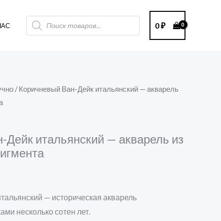
Поиск
0
₽
НАС
товаров
учно
/ Коричневый Ван-Дейк итальянский — акварель
а
-Дейк итальянский — акварель из
пигмента
тальянский — историческая акварель
ми несколько сотен лет.