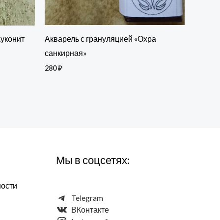
Акварель с грануляцией «Охра
ауконит
санкирная»
280
₽
Мы в соцсетях:
ности
Telegram
ВКонтакте