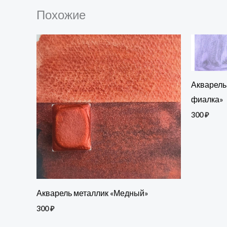
Похожие
Акварель
фиалка»
300
₽
Акварель металлик «Медный»
300
₽