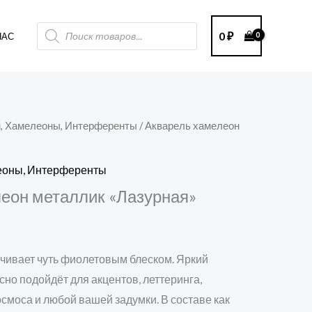
Поиск
0
₽
НАС
товаров
н, Хамелеоны, Интерференты
/ Акварель хамелеон
леоны, Интерференты
еон металлик «Лазурная»
ечивает чуть фиолетовым блеском. Яркий
сно подойдёт для акцентов, леттеринга,
осмоса и любой вашей задумки. В составе как