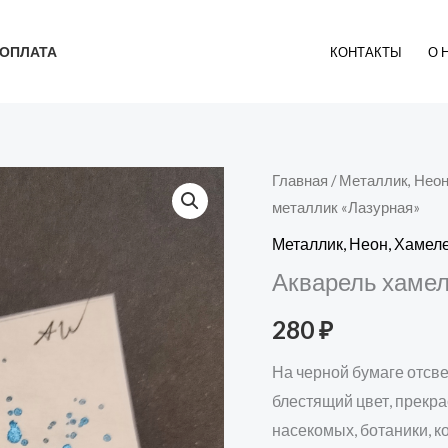
ОПЛАТА
КОНТАКТЫ
О 
Главная
/
Металлик, Нео
металлик «Лазурная»
Металлик, Неон, Хаме
Акварель хамел
280
₽
На черной бумаге отсв
блестящий цвет, прекра
насекомых, ботаники, к