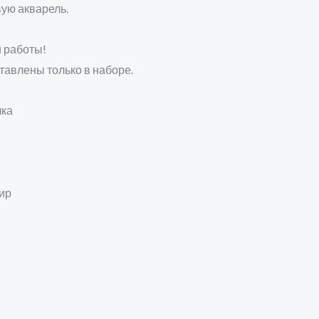
ую акварель.
и работы!
тавлены только в наборе.
лка
ир