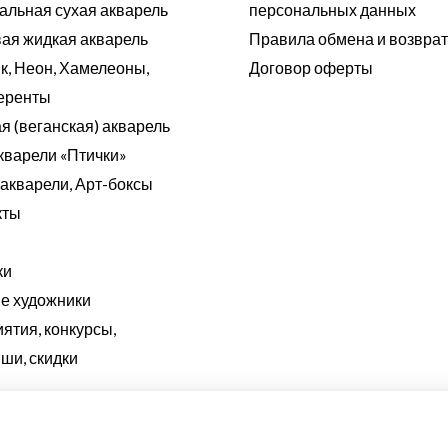
альная сухая акварель
персональных данных
ая жидкая акварель
Правила обмена и возвра
к, Неон, Хамелеоны,
Договор оферты
еренты
я (веганская) акварель
кварели «Птички»
акварели, Арт-боксы
кты
ки
 художники
ятия, конкурсы,
ши, скидки