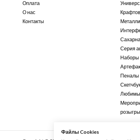
Оплата
Универс
О нас
Крафтов
Контакты
Металли
Интерф
Сахарна
Серия а
Наборы 
Артефа
Пеналы
Скетчбу
Любимые
Меропри
розыгры
Файлы Cookies