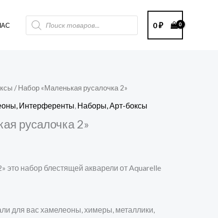
Поиск
0
₽
НАС
товаров
оксы
/ Набор «Маленькая русалочка 2»
ачальная
екущая
леоны, Интерференты
,
Наборы, Арт-боксы
ена:
ая русалочка 2»
яла
500 ₽.
» это набор блестящей акварели от Aquarelle
ли для вас хамелеоны, химеры, металлики,