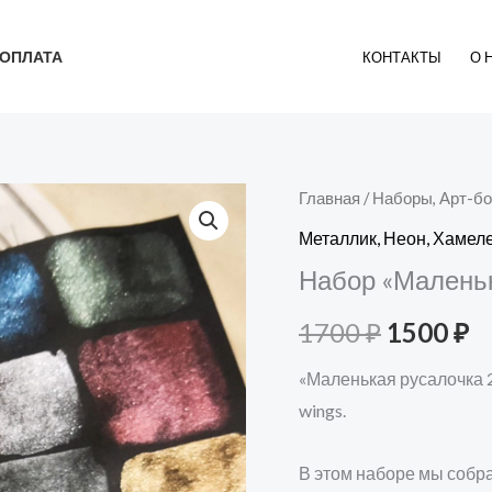
ОПЛАТА
КОНТАКТЫ
О 
Главная
/
Наборы, Арт-б
Первон
Т
Металлик, Неон, Хаме
цена
ц
Набор «Маленьк
составл
1
1700
₽
1500
₽
1700 ₽.
«Маленькая русалочка 2
wings.
В этом наборе мы собра