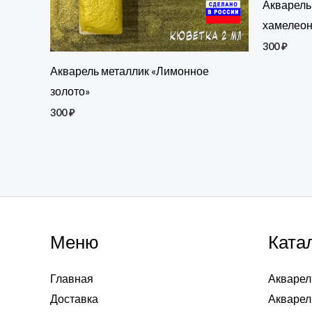
Акварель
хамелеон
300
₽
Акварель металлик «Лимонное
золото»
300
₽
Меню
Ката
Главная
Акварел
Доставка
Акварел