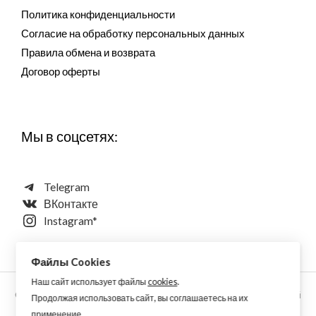
Политика конфиденциальности
Согласие на обработку персональных данных
Правила обмена и возврата
Договор оферты
Мы в соцсетях:
Telegram
ВКонтакте
Instagram*
Файлы Cookies
Наш сайт использует файлы
cookies
.
Copyright © 2026 Aquarellewings - уникальная акварель ручной
Продолжая использовать сайт, вы соглашаетесь на их
работы по старинным технологиям из растительных,
применение.