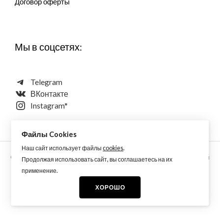
Договор оферты
Мы в соцсетях:
Telegram
ВКонтакте
Instagram*
Файлы Cookies
Наш сайт использует файлы
cookies
.
Copyright © 2026 Aquarellewings - уникальная акварель ручной
Продолжая использовать сайт, вы соглашаетесь на их
работы по старинным технологиям из растительных,
применение.
минеральных и синтетических пигментов
ХОРОШО
* принадлежит Meta, запрещен на территории РФ