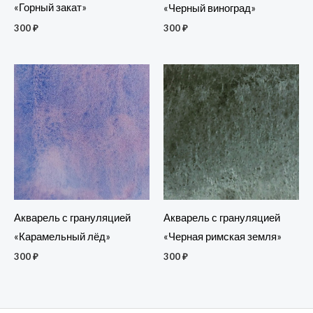
«Горный закат»
«Черный виноград»
300
₽
300
₽
Акварель с грануляцией
Акварель с грануляцией
«Карамельный лёд»
«Черная римская земля»
300
₽
300
₽