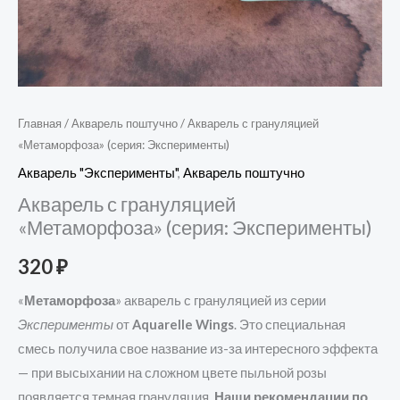
Главная
/
Акварель поштучно
/ Акварель с грануляцией
«Метаморфоза» (серия: Эксперименты)
Акварель "Эксперименты"
,
Акварель поштучно
Акварель с грануляцией
«Метаморфоза» (серия: Эксперименты)
320
₽
«
Метаморфоза
» акварель с грануляцией из серии
Эксперименты
от
Aquarelle Wings
. Это специальная
смесь получила свое название из-за интересного эффекта
— при высыхании на сложном цвете пыльной розы
появляется темная грануляция.
Наши рекомендации по