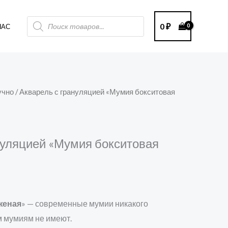
Поиск
0
₽
НАС
товаров
учно
/ Акварель с грануляцией «Мумия бокситовая
нуляцией «Мумия бокситовая
женая
» — современные мумии никакого
 мумиям не имеют.