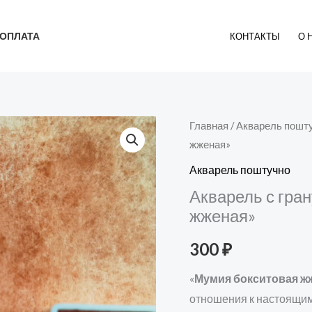
ОПЛАТА
КОНТАКТЫ
О 
Количество
Главная
/
Акварель пошт
жженая»
товара
Акварель
Акварель поштучно
с
Акварель с гра
грануляцией
жженая»
"Мумия
300
₽
бокситовая
жженая"
«
Мумия бокситовая ж
отношения к настоящим