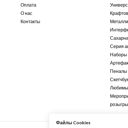
Оплата
Универс
О нас
Крафтов
Контакты
Металли
Интерф
Сахарна
Серия а
Наборы 
Артефа
Пеналы
Скетчбу
Любимые
Меропри
розыгры
Файлы Cookies