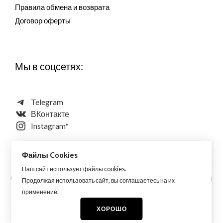
Правила обмена и возврата
Договор оферты
Мы в соцсетях:
Telegram
ВКонтакте
Instagram*
Файлы Cookies
Наш сайт использует файлы
cookies
.
Copyright © 2026 Aquarellewings - уникальная акварель ручной
Продолжая использовать сайт, вы соглашаетесь на их
работы по старинным технологиям из растительных,
применение.
минеральных и синтетических пигментов
ХОРОШО
* принадлежит Meta, запрещен на территории РФ