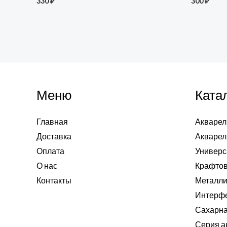
330
₽
300
₽
Меню
Ката
Главная
Акварел
Доставка
Акварел
Оплата
Универс
О нас
Крафтов
Контакты
Металли
Интерф
Сахарна
Серия а