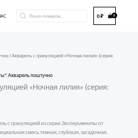
Поиск
0
₽
НАС
товаров
учно
/ Акварель с грануляцией «Ночная лилия» (серия:
ты"
,
Акварель поштучно
нуляцией «Ночная лилия» (серия:
ель с грануляцией из серии
Эксперименты
от
пециальная смесь темная, глубокая, загадочная.