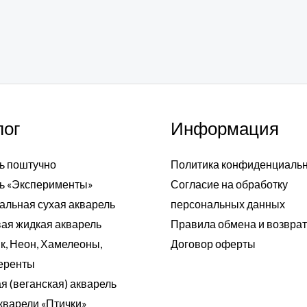
лог
Информация
ь поштучно
Политика конфиденциаль
ь «Эксперименты»
Согласие на обработку
альная сухая акварель
персональных данных
ая жидкая акварель
Правила обмена и возвра
к, Неон, Хамелеоны,
Договор оферты
еренты
я (веганская) акварель
кварели «Птички»