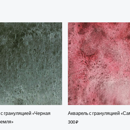
 с грануляцией «Черная
Акварель с грануляцией «С
земля»
300
₽