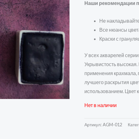
Наши рекомендации по
Не накладывайте 
Все нюансы цвет
Краски с гранул
У всех акварелей сери
Укрывистость высокая. 
применения крахмала, 
лучшего раскрытия цве
использованием. Цвет к
Нет в наличии
Артикул:
AGM-012
Кате