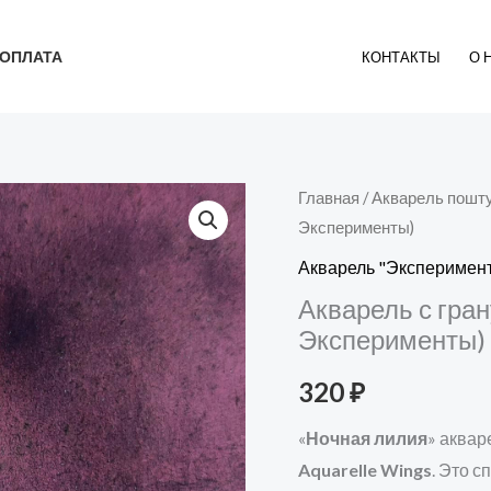
ОПЛАТА
КОНТАКТЫ
О 
Главная
/
Акварель пошт
Эксперименты)
Акварель "Эксперимен
Акварель с гра
Эксперименты)
320
₽
«
Ночная лилия
» аквар
Aquarelle Wings
. Это с