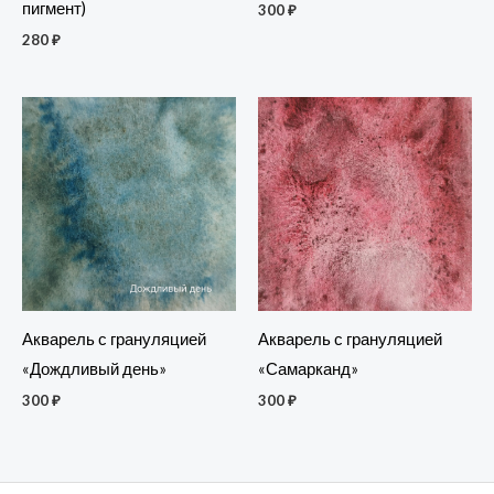
пигмент)
300
₽
280
₽
Акварель с грануляцией
Акварель с грануляцией
«Дождливый день»
«Самарканд»
300
₽
300
₽