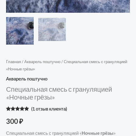
Главная
/
Акварель поштучно
/ Специальная смесь с грануляцией
«Ночные грёзы»
Акварель поштучно
Специальная смесь с грануляцией
«Ночные грёзы»
(
1
отзыв клиента)
Рейтинг
1
5.00
из 5 на
300
₽
основе
опроса
пользователя
Специальная смесь с грануляцией «
Ночные грёзы
»