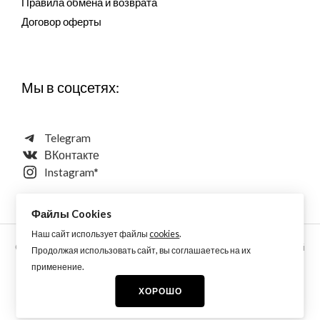
Правила обмена и возврата
Договор оферты
Мы в соцсетях:
Telegram
ВКонтакте
Instagram*
Файлы Cookies
Наш сайт использует файлы
cookies
.
Copyright © 2026 Aquarellewings - уникальная акварель ручной
Продолжая использовать сайт, вы соглашаетесь на их
работы по старинным технологиям из растительных,
применение.
минеральных и синтетических пигментов
ХОРОШО
* принадлежит Meta, запрещен на территории РФ