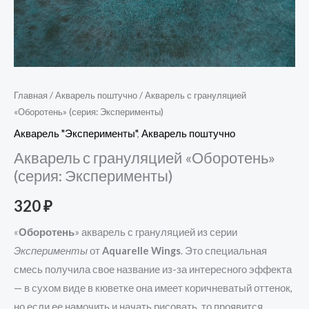
Главная
/
Акварель поштучно
/ Акварель с грануляцией
«Оборотень» (серия: Эксперименты)
Акварель "Эксперименты"
,
Акварель поштучно
Акварель с грануляцией «Оборотень»
(серия: Эксперименты)
320
₽
«
Оборотень
» акварель с грануляцией из серии
Эксперименты
от
Aquarelle Wings
. Это специальная
смесь получила свое название из-за интересного эффекта
— в сухом виде в кюветке она имеет коричневатый оттенок,
но если ее намочить и начать рисовать, то проявится