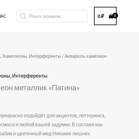
Поиск
0
₽
НАС
товаров
н, Хамелеоны, Интерференты
/ Акварель хамелеон
леоны, Интерференты
еон металлик «Патина»
прекрасно подойдёт для акцентов, леттеринга,
осмоса и любой вашей задумки. В составе как
арабик и цветочный мед Никаких лишних