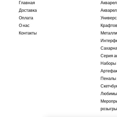
Главная
Акварел
Доставка
Акварел
Оплата
Универс
О нас
Крафтов
Контакты
Металли
Интерф
Сахарна
Серия а
Наборы 
Артефа
Пеналы
Скетчбу
Любимые
Меропри
розыгры