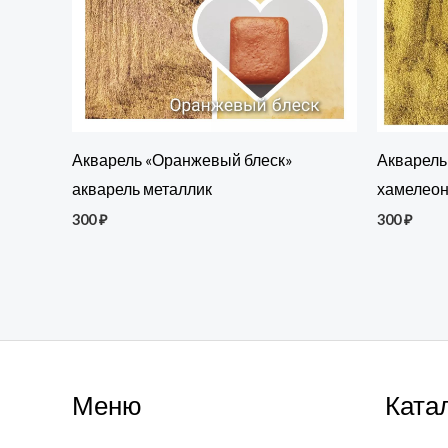
Акварель «Оранжевый блеск»
Акварель
акварель металлик
хамелео
300
₽
300
₽
Меню
Ката