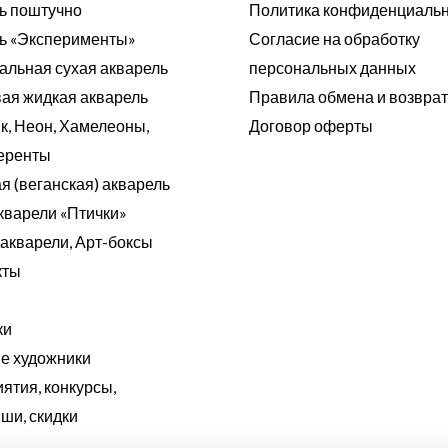
ь поштучно
Политика конфиденциаль
ь «Эксперименты»
Согласие на обработку
альная сухая акварель
персональных данных
ая жидкая акварель
Правила обмена и возвра
к, Неон, Хамелеоны,
Договор оферты
еренты
я (веганская) акварель
кварели «Птички»
акварели, Арт-боксы
кты
ки
 художники
ятия, конкурсы,
ши, скидки