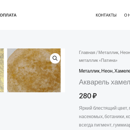
ОПЛАТА
КОНТАКТЫ
О 
Главная
/
Металлик, Нео
металлик «Патина»
Металлик, Неон, Хаме
Акварель хамел
280
₽
Яркий блестящий цвет, 
насекомых, ботаники, к
всегда пигмент, гумми