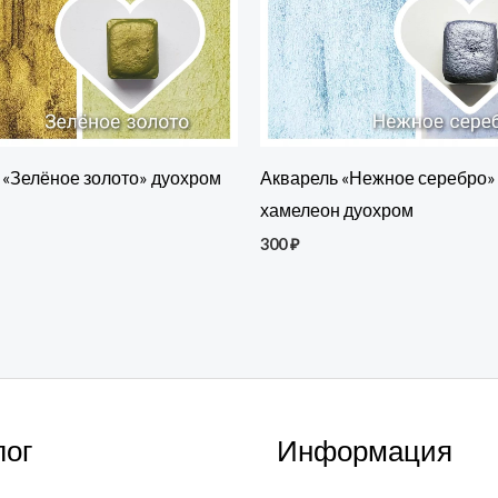
 «Зелёное золото» дуохром
Акварель «Нежное серебро»
н
хамелеон дуохром
300
₽
лог
Информация