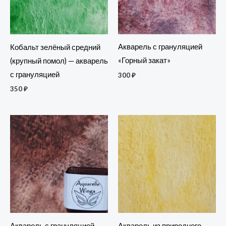
Акварель с грануляцией
Кобальт зелёный средний
«Горный закат»
(крупный помол) — акварель
с грануляцией
300
₽
350
₽
Акварель из природного
Акварель с грануляцией