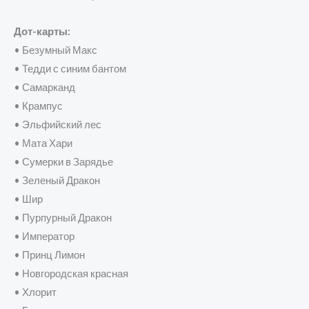
Дот-карты:
• Безумный Макс
• Тедди с синим бантом
• Самарканд
• Крампус
• Эльфийский лес
• Мата Хари
• Сумерки в Зарядье
• Зеленый Дракон
• Шир
• Пурпурный Дракон
• Император
• Принц Лимон
• Новгородская красная
• Хлорит