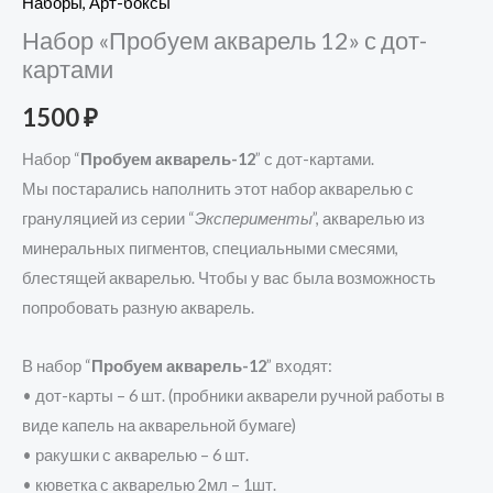
Наборы, Арт-боксы
Набор «Пробуем акварель 12» с дот-
картами
1500
₽
Набор “
Пробуем акварель-12
” с дот-картами.
Мы постарались наполнить этот набор акварелью с
грануляцией из серии “
Эксперименты
”, акварелью из
минеральных пигментов, специальными смесями,
блестящей акварелью. Чтобы у вас была возможность
попробовать разную акварель.
В набор “
Пробуем акварель-12
” входят:
• дот-карты – 6 шт. (пробники акварели ручной работы в
виде капель на акварельной бумаге)
• ракушки с акварелью – 6 шт.
• кюветка с акварелью 2мл – 1шт.