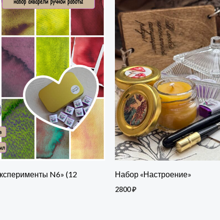
ксперименты N6» (12
Набор «Настроение»
2800
₽