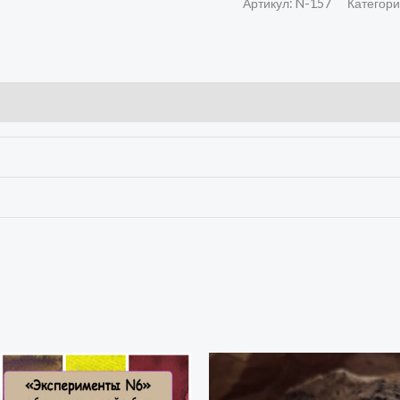
Артикул:
N-157
Категор