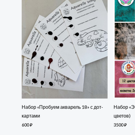
Набор «Пробуем акварель 18» с дот-
Набор «Э
картами
цветов)
600
₽
3500
₽