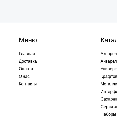
Меню
Ката
Главная
Акварел
Доставка
Акварел
Оплата
Универс
О нас
Крафтов
Контакты
Металли
Интерф
Сахарна
Серия а
Наборы 