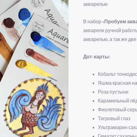
акварелью
В набор «
Пробуем акв
акварели ручной работы
акварелью, а так же две
Дот-карты:
Кобальт тонкоди
Яшма красная н
Роза пустыни
Карамельный лё
Фиолетовый сер
Тигровый глаз
Ультрамарин са
Гематит сахарны