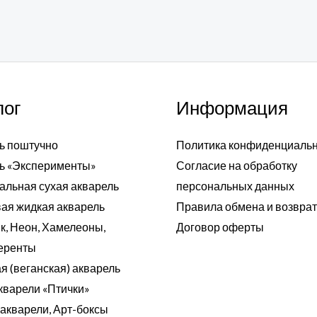
лог
Информация
ь поштучно
Политика конфиденциаль
ь «Эксперименты»
Согласие на обработку
альная сухая акварель
персональных данных
ая жидкая акварель
Правила обмена и возвра
к, Неон, Хамелеоны,
Договор оферты
еренты
я (веганская) акварель
кварели «Птички»
акварели, Арт-боксы