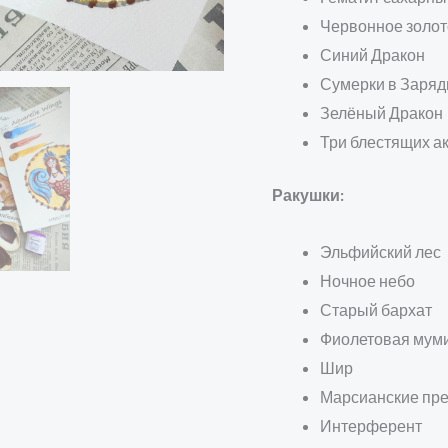
Червонное золот
Синий Дракон
Сумерки в Заряд
Зелёный Дракон
Три блестящих ак
Ракушки:
Эльфийский лес
Ночное небо
Старый бархат
Фиолетовая мум
Шир
Марсианские пр
Интерферент