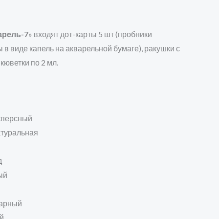
арель-7
» входят дот-карты 5 шт (пробники
 в виде капель на акварельной бумаге), ракушки с
 кюветки по 2 мл.
сперсный
атуральная
д
ый
харный
й