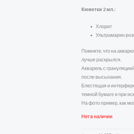
Кюветки 2 мл.:
Хлорит
Ультрамарин ро
Помните, что на акваре
лучше раскрылся.
Акварель с грануляцией
после высыхания.
Блестящая и интерфере
темной бумаге и при ис
На фото пример, как мо
Нет в наличии