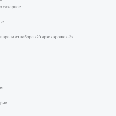
о сахарное
ье
варели из набора «28 ярких крошек-2»
ия
ерии