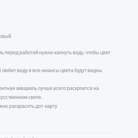
зовый
ль перед работой нужно капнуть воду, чтобы цвет
 любит воду и все нюансы цвета будут видны
нтная акварель лучше всего раскроется на
кусственном свете.
жно раскрасить дот-карту