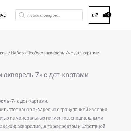
Поиск
0
₽
НАС
товаров
оксы
/ Набор «Пробуем акварель 7» с дот-картами
 акварель 7» с дот-картами
рель-7
» с дот-картами.
ть этот набор акварелью с грануляцией из серии
елью из минеральных пигментов, специальными
ганской) акварелью, интерферентом и блестящей