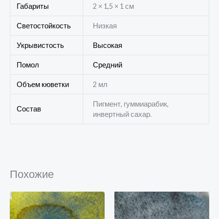
Габариты
2 × 1,5 × 1 см
Светостойкость
Низкая
Укрывистость
Высокая
Помол
Средний
Объем кюветки
2 мл
Пигмент, гуммиарабик,
Состав
инвертный сахар.
Похожие