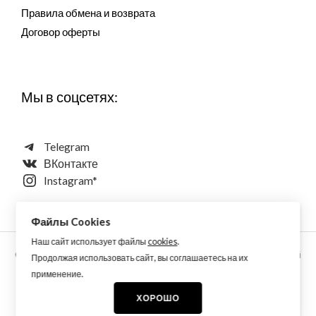
Правила обмена и возврата
Договор оферты
Мы в соцсетях:
Telegram
ВКонтакте
Instagram*
Файлы Cookies
Наш сайт использует файлы
cookies
.
Copyright © 2026 Aquarellewings - уникальная акварель ручной
Продолжая использовать сайт, вы соглашаетесь на их
работы по старинным технологиям из растительных,
применение.
минеральных и синтетических пигментов
ХОРОШО
* принадлежит Meta, запрещен на территории РФ