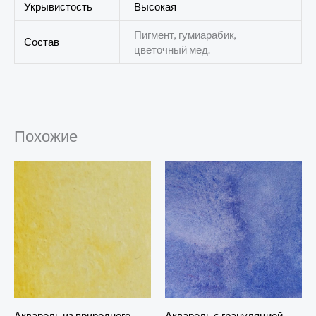
Укрывистость
Высокая
Пигмент, гумиарабик,
Состав
цветочный мед.
Похожие
Акварель из природного
Акварель с грануляцией