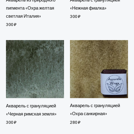
пигмента «Охра желтая
«Нежная фиалка»
светлая Италия»
300
₽
300
₽
Акварель с грануляцией
Акварель с грануляцией
«Охра санкирная»
«Черная римская земля»
280
₽
300
₽