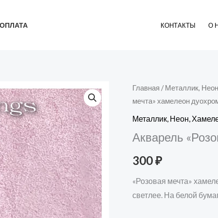
ОПЛАТА
КОНТАКТЫ
О 
Количество
Главная
/
Металлик, Нео
мечта» хамелеон дуохро
товара
Акварель
Металлик, Неон, Хаме
"Розовая
Акварель «Розо
мечта"
300
₽
хамелеон
дуохром
«Розовая мечта» хамел
светлее. На белой бум