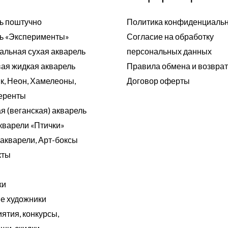
ь поштучно
Политика конфиденциаль
ь «Эксперименты»
Согласие на обработку
альная сухая акварель
персональных данных
ая жидкая акварель
Правила обмена и возвра
к, Неон, Хамелеоны,
Договор оферты
еренты
я (веганская) акварель
кварели «Птички»
акварели, Арт-боксы
кты
ки
 художники
ятия, конкурсы,