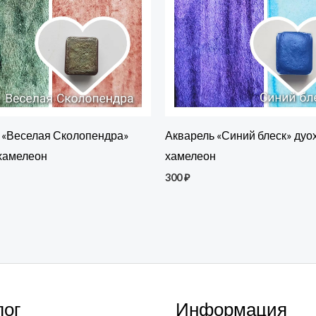
 «Веселая Сколопендра»
Акварель «Синий блеск» дуо
хамелеон
хамелеон
300
₽
лог
Информация