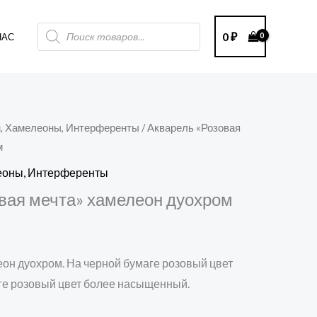
Поиск
0
₽
НАС
товаров
н, Хамелеоны, Интерференты
/ Акварель «Розовая
м
леоны, Интерференты
вая мечта» хамелеон дуохром
еон дуохром. На черной бумаге розовый цвет
аге розовый цвет более насыщенный.