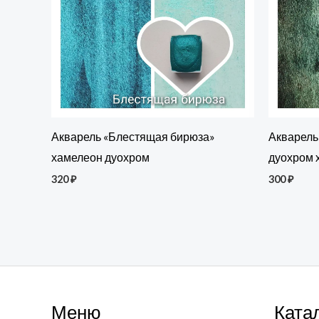
Акварель «Блестящая бирюза»
Акварель
хамелеон дуохром
дуохром 
320
₽
300
₽
Меню
Ката