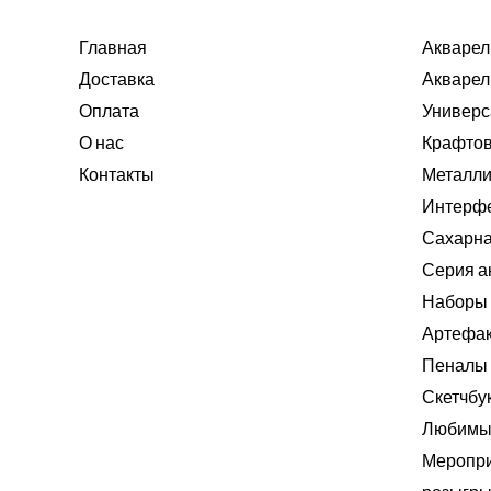
Главная
Акварел
Доставка
Акварел
Оплата
Универс
О нас
Крафтов
Контакты
Металли
Интерф
Сахарна
Серия а
Наборы 
Артефа
Пеналы
Скетчбу
Любимые
Меропри