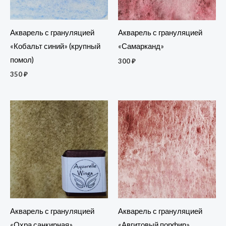
Акварель с грануляцией
Акварель с грануляцией
«Кобальт синий» (крупный
«Самарканд»
помол)
300
₽
350
₽
Акварель с грануляцией
Акварель с грануляцией
«Охра санкирная»
«Авгитовый порфир»