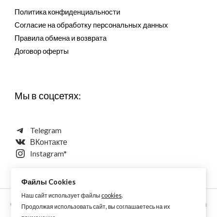
Политика конфиденциальности
Согласие на обработку персональных данных
Правила обмена и возврата
Договор оферты
Мы в соцсетях:
Telegram
ВКонтакте
Instagram*
Файлы Cookies
Наш сайт использует файлы
cookies
.
Copyright © 2026 Aquarellewings - уникальная акварель ручной
Продолжая использовать сайт, вы соглашаетесь на их
работы по старинным технологиям из растительных,