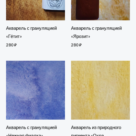
Акварель с грануляцией
Акварель с грануляцией
«Ярозит»
«Гётит»
280
₽
280
₽
Акварель с грануляцией
Акварель из природного
«Нежная фиалка»
пигмента «Охра