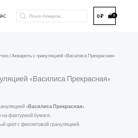
Поиск
0
₽
НАС
товаров
учно
/ Акварель с грануляцией «Василиса Прекрасная»
нуляцией «Василиса Прекрасная»
рануляцией «
Василиса Прекрасная
»
 на фактурной бумаге.
й цвет с фиолетовой грануляцией.