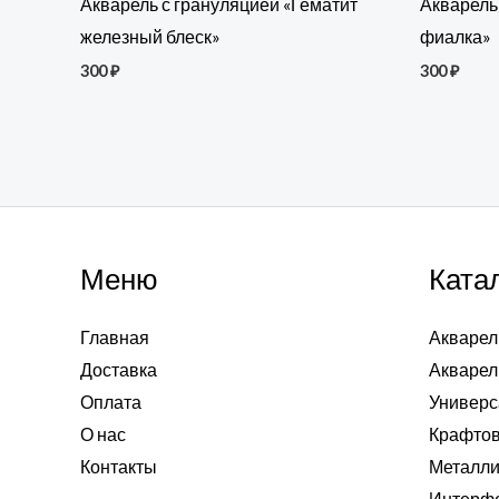
Акварель с грануляцией «Гематит
Акварель
железный блеск»
фиалка»
300
₽
300
₽
Меню
Ката
Главная
Акварел
Доставка
Акварел
Оплата
Универс
О нас
Крафтов
Контакты
Металли
Интерф