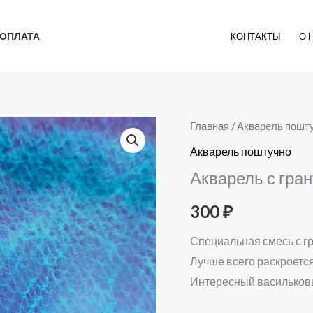
ОПЛАТА
КОНТАКТЫ
О 
Количество
Главная
/
Акварель пошт
товара
Акварель поштучно
Акварель
Акварель с гра
с
грануляцией
300
₽
"Василиса
Специальная смесь с г
Прекрасная"
Лучше всего раскроется
Интересный васильковы