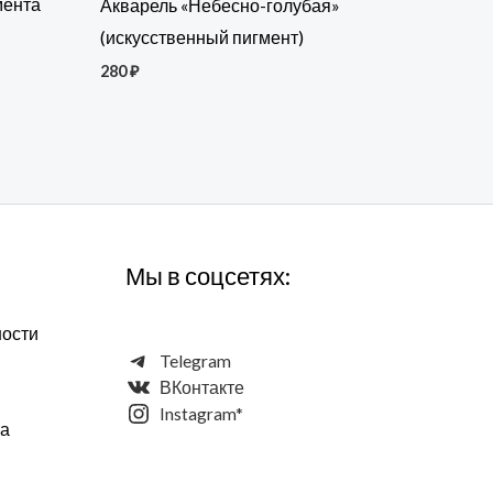
мента
Акварель «Небесно-голубая»
(искусственный пигмент)
280
₽
Мы в соцсетях:
ности
Telegram
ВКонтакте
Instagram*
та