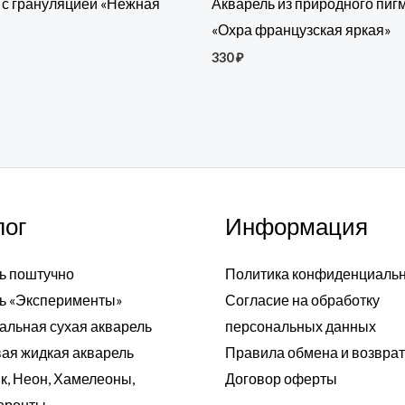
 с грануляцией «Нежная
Акварель из природного пиг
«Охра французская яркая»
330
₽
лог
Информация
ь поштучно
Политика конфиденциаль
ь «Эксперименты»
Согласие на обработку
альная сухая акварель
персональных данных
ая жидкая акварель
Правила обмена и возвра
к, Неон, Хамелеоны,
Договор оферты
еренты