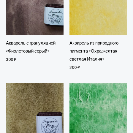
Акварель из природного
Акварель с грануляцией
пигмента «Охра желтая
«Фиолетовый серый»
светлая Италия»
300
₽
300
₽