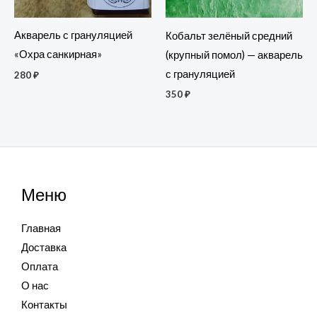
Акварель с грануляцией
Кобальт зелёный средний
«Охра санкирная»
(крупный помол) — акварель
с грануляцией
280
₽
350
₽
Меню
Главная
Доставка
Оплата
О нас
Контакты