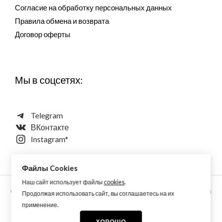
Согласие на обработку персональных данных
Правила обмена и возврата
Договор оферты
Мы в соцсетях:
Telegram
ВКонтакте
Instagram*
Файлы Cookies
Наш сайт использует файлы
cookies
.
Copyright © 2026 Aquarellewings - уникальная акварель ручной
Продолжая использовать сайт, вы соглашаетесь на их
работы по старинным технологиям из растительных,
применение.
минеральных и синтетических пигментов
ХОРОШО