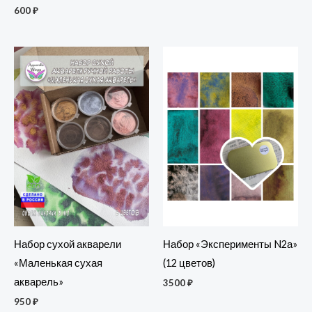
600
₽
Набор «Эксперименты N2а»
Набор сухой акварели
(12 цветов)
«Маленькая сухая
акварель»
3500
₽
950
₽