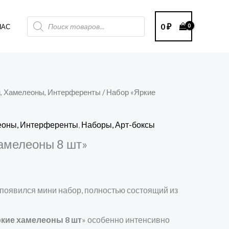
Поиск
0
₽
НАС
товаров
н, Хамелеоны, Интерференты
/ Набор «Яркие
леоны, Интерференты
,
Наборы, Арт-боксы
амелеоны 8 шт»
появился мини набор, полностью состоящий из
кие хамелеоны 8 шт
» особенно интенсивно