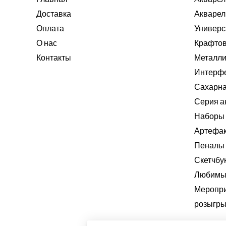
Доставка
Акварел
Оплата
Универс
О нас
Крафтов
Контакты
Металли
Интерф
Сахарна
Серия а
Наборы 
Артефа
Пеналы
Скетчбу
Любимые
Меропри
розыгры