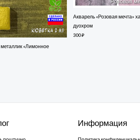
Акварель «Розовая мечта» х
дуохром
300
₽
 металлик «Лимонное
лог
Информация
ь поштучно
Политика конфиденциаль