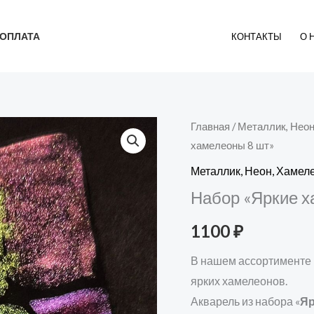
ОПЛАТА
КОНТАКТЫ
О 
Главная
/
Металлик, Нео
хамелеоны 8 шт»
Металлик, Неон, Хаме
Набор «Яркие х
1100
₽
В нашем ассортименте 
ярких хамелеонов.
Акварель из набора «
Яр