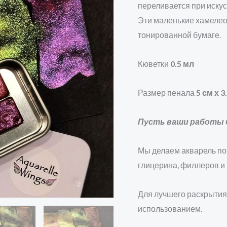
переливается при искус
Эти маленькие хамелео
тонированной бумаге.
Кюветки
0.5 мл
Размер пенала
5 см х 3
Пусть ваши работы 
Мы делаем акварель по 
глицерина, филлеров и
Для лучшего раскрытия
использованием.