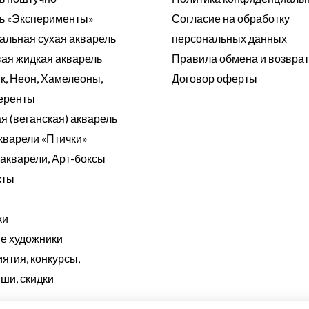
ь «Эксперименты»
Согласие на обработку
альная сухая акварель
персональных данных
ая жидкая акварель
Правила обмена и возвра
к, Неон, Хамелеоны,
Договор оферты
еренты
я (веганская) акварель
кварели «Птички»
акварели, Арт-боксы
кты
ки
 художники
ятия, конкурсы,
ши, скидки