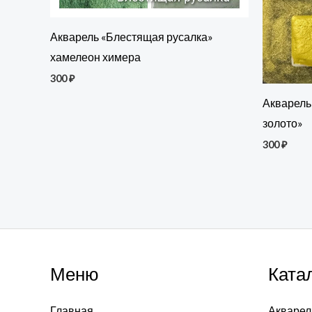
Акварель «Блестящая русалка»
хамелеон химера
300
₽
Акварель
золото»
300
₽
Меню
Ката
Главная
Акварел