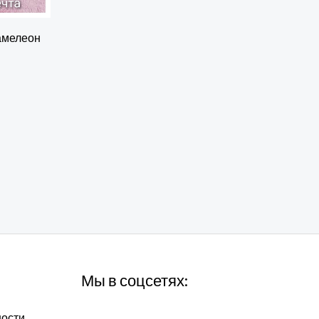
амелеон
Мы в соцсетях:
ности