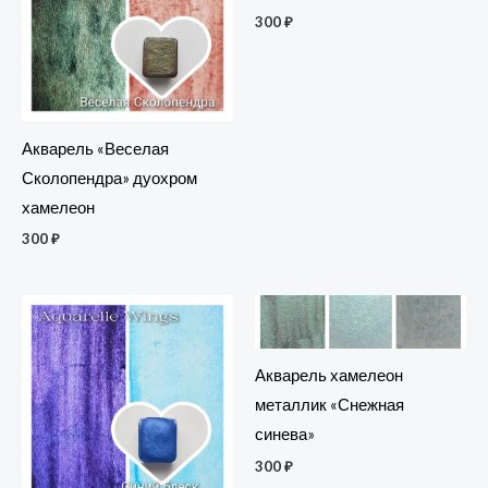
300
₽
Акварель «Веселая
Сколопендра» дуохром
хамелеон
300
₽
Акварель хамелеон
металлик «Снежная
синева»
300
₽