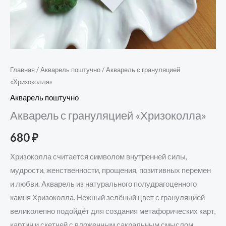
Главная
/
Акварель поштучно
/ Акварель с грануляцией
«Хризоколла»
Акварель поштучно
Акварель с грануляцией «Хризоколла»
680
₽
Хризоколла считается символом внутренней силы,
мудрости, женственности, прощения, позитивных перемен
и любви. Акварель из натурального полудрагоценного
камня Хризоколла. Нежный зелёный цвет с грануляцией
великолепно подойдёт для создания метафорических карт,
картин и скетчей с вложенным сакральным смыслом.