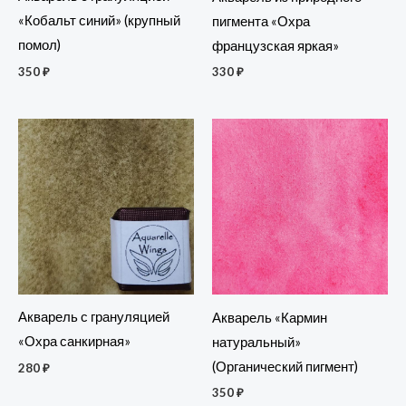
«Кобальт синий» (крупный
пигмента «Охра
помол)
французская яркая»
350
₽
330
₽
Акварель с грануляцией
Акварель «Кармин
«Охра санкирная»
натуральный»
(Органический пигмент)
280
₽
350
₽