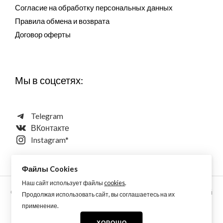
Согласие на обработку персональных данных
Правила обмена и возврата
Договор оферты
Мы в соцсетях:
Telegram
ВКонтакте
Instagram*
Файлы Cookies
Наш сайт использует файлы
cookies
.
Copyright © 2026 Aquarellewings - уникальная акварель ручной
Продолжая использовать сайт, вы соглашаетесь на их
работы по старинным технологиям из растительных,
применение.
минеральных и синтетических пигментов
ХОРОШО