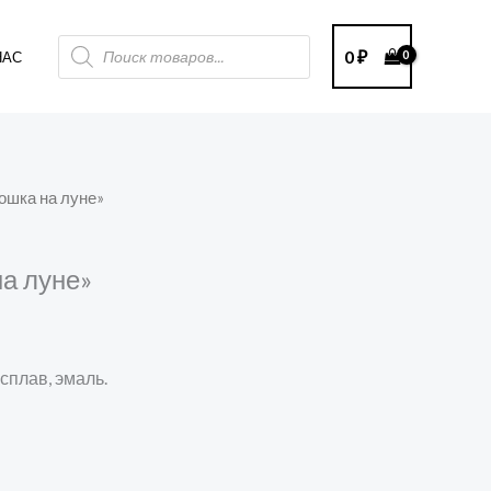
Поиск
0
₽
НАС
товаров
ошка на луне»
а луне»
сплав, эмаль.