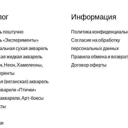
лог
Информация
ь поштучно
Политика конфиденциаль
ь «Эксперименты»
Согласие на обработку
альная сухая акварель
персональных данных
ая жидкая акварель
Правила обмена и возвра
к, Неон, Хамелеоны,
Договор оферты
еренты
я (веганская) акварель
кварели «Птички»
акварели, Арт-боксы
кты
ки