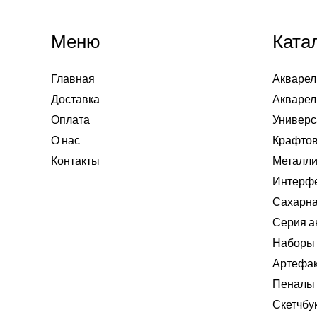
Меню
Ката
Главная
Акварел
Доставка
Акварел
Оплата
Универс
О нас
Крафтов
Контакты
Металли
Интерф
Сахарна
Серия а
Наборы 
Артефа
Пеналы
Скетчбу