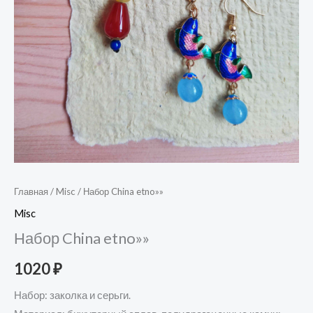
Главная
/
Misc
/ Набор China etno»»
Misc
Набор China etno»»
1020
₽
Набор: заколка и серьги.