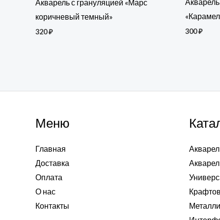
Акварель
Акварель с грануляцией «Марс
«Карамел
коричневый темный»
300
₽
320
₽
Меню
Ката
Главная
Акварел
Доставка
Акварел
Оплата
Универс
О нас
Крафтов
Контакты
Металли
Интерф