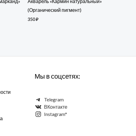
амарканд»
Акварель «Кармин натуральный»
(Органический пигмент)
350
₽
Мы в соцсетях:
ности
Telegram
ВКонтакте
Instagram*
та