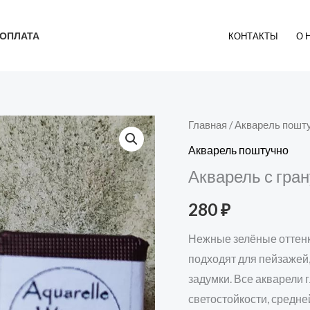
ОПЛАТА
КОНТАКТЫ
О 
Главная
/
Акварель пошт
Акварель поштучно
Акварель с гра
280
₽
Нежные зелёные оттенк
подходят для пейзажей
задумки. Все акварели 
светостойкости, средне