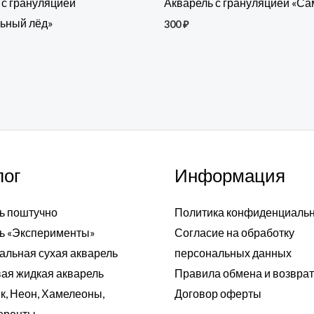
 с грануляцией
Акварель с грануляцией «С
ьный лёд»
300
₽
лог
Информация
ь поштучно
Политика конфиденциаль
ь «Эксперименты»
Согласие на обработку
альная сухая акварель
персональных данных
ая жидкая акварель
Правила обмена и возвра
к, Неон, Хамелеоны,
Договор оферты
еренты