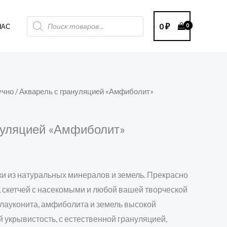
Поиск
0
₽
НАС
товаров
учно
/ Акварель с грануляцией «Амфиболит»
нуляцией «Амфиболит»
и из натуральных минералов и земель. Прекрасно
, скетчей с насекомыми и любой вашей творческой
глауконита, амфиболита и земель высокой
й укрывистость, с естественной грануляцией,