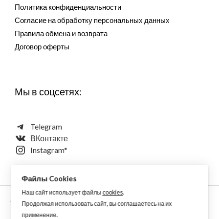
Политика конфиденциальности
Согласие на обработку персональных данных
Правила обмена и возврата
Договор оферты
Мы в соцсетях:
Telegram
ВКонтакте
Instagram*
Файлы Cookies
Наш сайт использует файлы
cookies
.
Copyright © 2026 Aquarellewings - уникальная акварель ручной
Продолжая использовать сайт, вы соглашаетесь на их
работы по старинным технологиям из растительных,
применение.